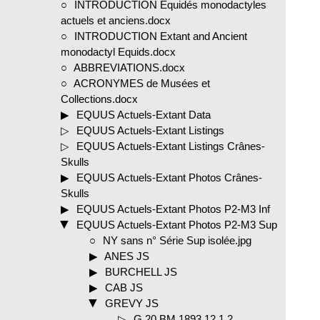
INTRODUCTION Equidés monodactyles
actuels et anciens.docx
INTRODUCTION Extant and Ancient
monodactyl Equids.docx
ABBREVIATIONS.docx
ACRONYMES de Musées et
Collections.docx
EQUUS Actuels-Extant Data
EQUUS Actuels-Extant Listings
EQUUS Actuels-Extant Listings Crânes-
Skulls
EQUUS Actuels-Extant Photos Crânes-
Skulls
EQUUS Actuels-Extant Photos P2-M3 Inf
EQUUS Actuels-Extant Photos P2-M3 Sup
NY sans n° Série Sup isolée.jpg
ANES JS
BURCHELL JS
CAB JS
GREVY JS
G 20 BM 1893.12.1.2