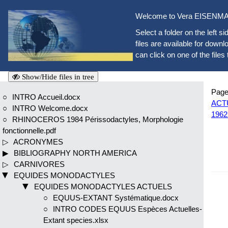
Welcome to Vera EISENMAN
Select a folder on the left si
files are available for downlo
can click on one of the files 
Show/Hide files in tree
Page
INTRO Accueil.docx
ACTU
INTRO Welcome.docx
1962
RHINOCEROS 1984 Périssodactyles, Morphologie
fonctionnelle.pdf
ACRONYMES
BIBLIOGRAPHY NORTH AMERICA
CARNIVORES
EQUIDES MONODACTYLES
EQUIDES MONODACTYLES ACTUELS
EQUUS-EXTANT Systématique.docx
INTRO CODES EQUUS Espèces Actuelles-
Extant species.xlsx