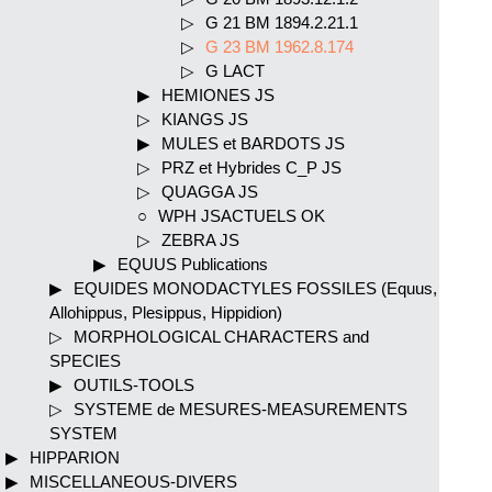
G 21 BM 1894.2.21.1
G 23 BM 1962.8.174
G LACT
HEMIONES JS
KIANGS JS
MULES et BARDOTS JS
PRZ et Hybrides C_P JS
QUAGGA JS
WPH JSACTUELS OK
ZEBRA JS
EQUUS Publications
EQUIDES MONODACTYLES FOSSILES (Equus,
Allohippus, Plesippus, Hippidion)
MORPHOLOGICAL CHARACTERS and
SPECIES
OUTILS-TOOLS
SYSTEME de MESURES-MEASUREMENTS
SYSTEM
HIPPARION
MISCELLANEOUS-DIVERS