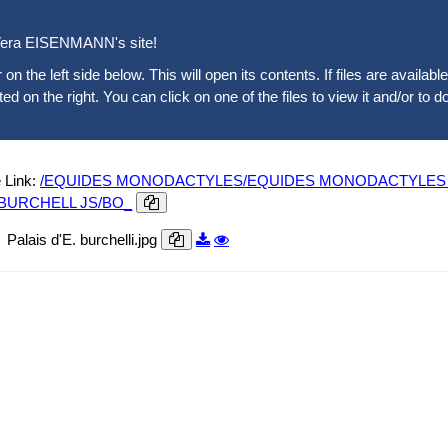
era EISENMANN's site!
 on the left side below. This will open its contents. If files are availab
sted on the right. You can click on one of the files to view it and/or to d
 Link:
/EQUIDES MONODACTYLES/EQUIDES MONODACTYLES ACT
/BURCHELL JS/BO_
Palais d'E. burchelli.jpg