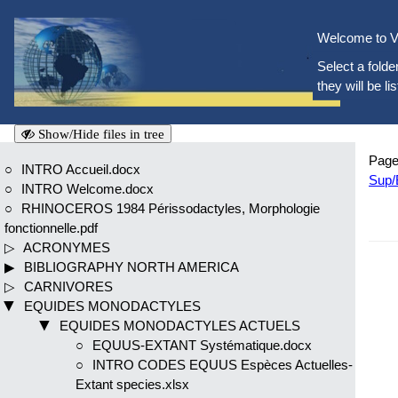
Welcome to V
Select a folder
they will be li
Show/Hide files in tree
Page
INTRO Accueil.docx
Sup
INTRO Welcome.docx
RHINOCEROS 1984 Périssodactyles, Morphologie
fonctionnelle.pdf
ACRONYMES
BIBLIOGRAPHY NORTH AMERICA
CARNIVORES
EQUIDES MONODACTYLES
EQUIDES MONODACTYLES ACTUELS
EQUUS-EXTANT Systématique.docx
INTRO CODES EQUUS Espèces Actuelles-
Extant species.xlsx