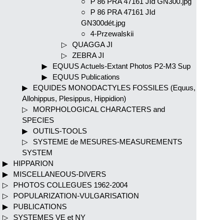
P 86 PRA 47161 JId GN300.jpg
P 86 PRA 47161 JId
GN300dét.jpg
4-Przewalskii
QUAGGA JI
ZEBRA JI
EQUUS Actuels-Extant Photos P2-M3 Sup
EQUUS Publications
EQUIDES MONODACTYLES FOSSILES (Equus,
Allohippus, Plesippus, Hippidion)
MORPHOLOGICAL CHARACTERS and
SPECIES
OUTILS-TOOLS
SYSTEME de MESURES-MEASUREMENTS
SYSTEM
HIPPARION
MISCELLANEOUS-DIVERS
PHOTOS COLLEGUES 1962-2004
POPULARIZATION-VULGARISATION
PUBLICATIONS
SYSTEMES VE et NY