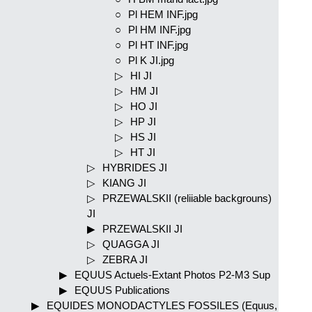
Pl HEM INF.jpg
Pl HM INF.jpg
Pl HT INF.jpg
Pl K JI.jpg
HI JI
HM JI
HO JI
HP JI
HS JI
HT JI
HYBRIDES JI
KIANG JI
PRZEWALSKII (reliiable backgrouns)
JI
PRZEWALSKII JI
QUAGGA JI
ZEBRA JI
EQUUS Actuels-Extant Photos P2-M3 Sup
EQUUS Publications
EQUIDES MONODACTYLES FOSSILES (Equus,