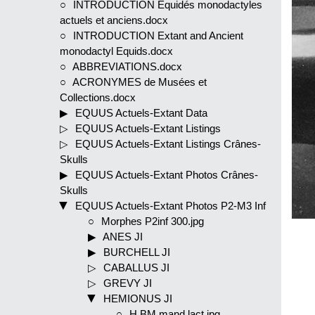
INTRODUCTION Equidés monodactyles
actuels et anciens.docx
INTRODUCTION Extant and Ancient
monodactyl Equids.docx
ABBREVIATIONS.docx
ACRONYMES de Musées et
Collections.docx
EQUUS Actuels-Extant Data
EQUUS Actuels-Extant Listings
EQUUS Actuels-Extant Listings Crânes-
Skulls
EQUUS Actuels-Extant Photos Crânes-
Skulls
EQUUS Actuels-Extant Photos P2-M3 Inf
Morphes P2inf 300.jpg
ANES JI
BURCHELL JI
CABALLUS JI
GREVY JI
HEMIONUS JI
H BM mand lact.jpg