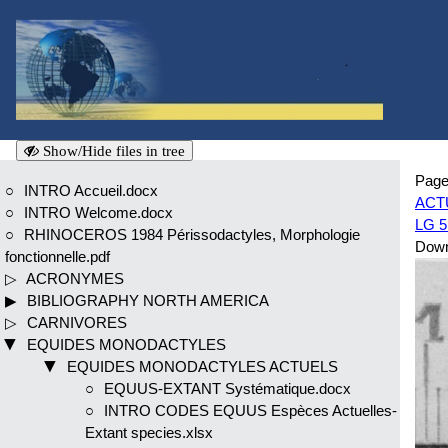
Show/Hide files in tree
Page
INTRO Accueil.docx
ACTU
INTRO Welcome.docx
LG 5
RHINOCEROS 1984 Périssodactyles, Morphologie
Dow
fonctionnelle.pdf
ACRONYMES
BIBLIOGRAPHY NORTH AMERICA
CARNIVORES
EQUIDES MONODACTYLES
EQUIDES MONODACTYLES ACTUELS
EQUUS-EXTANT Systématique.docx
INTRO CODES EQUUS Espèces Actuelles-
Extant species.xlsx