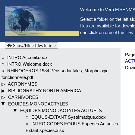
Welcome to Vera EISENMAN
Select a folder on the left si
files are available for downlo
can click on one of the files 
Show/Hide files in tree
Page
INTRO Accueil.docx
ACTU
INTRO Welcome.docx
Dow
RHINOCEROS 1984 Périssodactyles, Morphologie
fonctionnelle.pdf
ACRONYMES
BIBLIOGRAPHY NORTH AMERICA
CARNIVORES
EQUIDES MONODACTYLES
EQUIDES MONODACTYLES ACTUELS
EQUUS-EXTANT Systématique.docx
INTRO CODES EQUUS Espèces Actuelles-
Extant species.xlsx