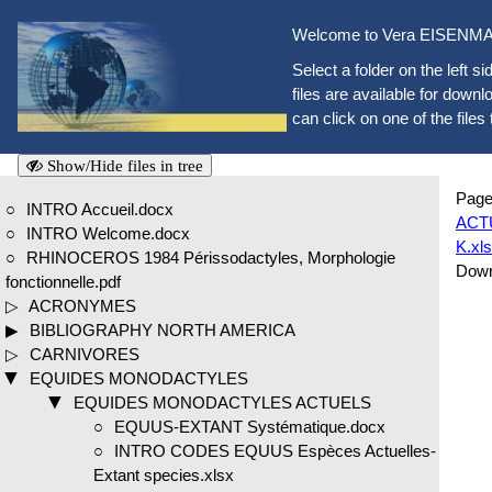
Welcome to Vera EISENMAN
Select a folder on the left si
files are available for downlo
can click on one of the files 
Show/Hide files in tree
Page
INTRO Accueil.docx
ACTU
INTRO Welcome.docx
K.xl
RHINOCEROS 1984 Périssodactyles, Morphologie
Dow
fonctionnelle.pdf
ACRONYMES
BIBLIOGRAPHY NORTH AMERICA
CARNIVORES
EQUIDES MONODACTYLES
EQUIDES MONODACTYLES ACTUELS
EQUUS-EXTANT Systématique.docx
INTRO CODES EQUUS Espèces Actuelles-
Extant species.xlsx