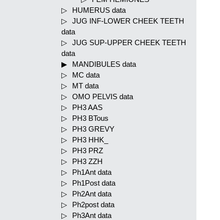
HUMERUS data
JUG INF-LOWER CHEEK TEETH
data
JUG SUP-UPPER CHEEK TEETH
data
MANDIBULES data
MC data
MT data
OMO PELVIS data
PH3 AAS
PH3 BTous
PH3 GREVY
PH3 HHK_
PH3 PRZ
PH3 ZZH
Ph1Ant data
Ph1Post data
Ph2Ant data
Ph2post data
Ph3Ant data