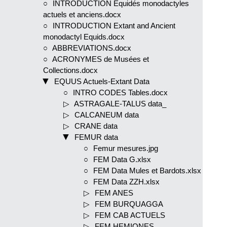
INTRODUCTION Equidés monodactyles
actuels et anciens.docx
INTRODUCTION Extant and Ancient
monodactyl Equids.docx
ABBREVIATIONS.docx
ACRONYMES de Musées et
Collections.docx
EQUUS Actuels-Extant Data
INTRO CODES Tables.docx
ASTRAGALE-TALUS data_
CALCANEUM data
CRANE data
FEMUR data
Femur mesures.jpg
FEM Data G.xlsx
FEM Data Mules et Bardots.xlsx
FEM Data ZZH.xlsx
FEM ANES
FEM BURQUAGGA
FEM CAB ACTUELS
FEM HEMIONES