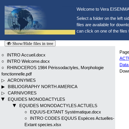
Welcome to Vera EISENMAN
Select a folder on the left si
files are available for downlo
can click on one of the files 
Show/Hide files in tree
Page
INTRO Accueil.docx
ACT
INTRO Welcome.docx
Data 
RHINOCEROS 1984 Périssodactyles, Morphologie
Dow
fonctionnelle.pdf
ACRONYMES
BIBLIOGRAPHY NORTH AMERICA
CARNIVORES
EQUIDES MONODACTYLES
EQUIDES MONODACTYLES ACTUELS
EQUUS-EXTANT Systématique.docx
INTRO CODES EQUUS Espèces Actuelles-
Extant species.xlsx