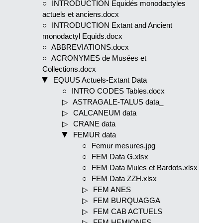
INTRODUCTION Equidés monodactyles
actuels et anciens.docx
INTRODUCTION Extant and Ancient
monodactyl Equids.docx
ABBREVIATIONS.docx
ACRONYMES de Musées et
Collections.docx
EQUUS Actuels-Extant Data
INTRO CODES Tables.docx
ASTRAGALE-TALUS data_
CALCANEUM data
CRANE data
FEMUR data
Femur mesures.jpg
FEM Data G.xlsx
FEM Data Mules et Bardots.xlsx
FEM Data ZZH.xlsx
FEM ANES
FEM BURQUAGGA
FEM CAB ACTUELS
FEM HEMIONES