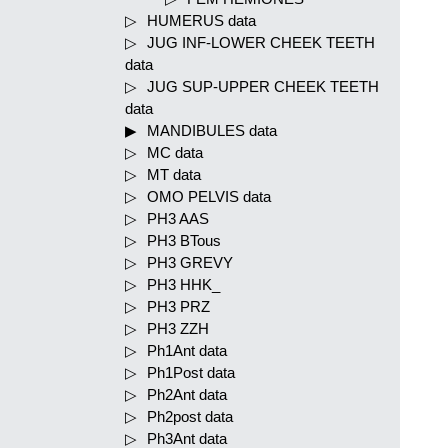
HUMERUS data
JUG INF-LOWER CHEEK TEETH
data
JUG SUP-UPPER CHEEK TEETH
data
MANDIBULES data
MC data
MT data
OMO PELVIS data
PH3 AAS
PH3 BTous
PH3 GREVY
PH3 HHK_
PH3 PRZ
PH3 ZZH
Ph1Ant data
Ph1Post data
Ph2Ant data
Ph2post data
Ph3Ant data